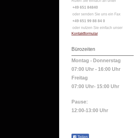
Rufen Sie einfach an unter
+49 651 84840
oder senden Sie uns ein Fax
+49 651 99 88 84 0
oder nutzen Sie einfach unser
Kontaktformular
.
Bürozeiten
Montag - Donnerstag
07:00 Uhr - 16:00 Uhr
Freitag
07:00 Uhr- 15:00 Uhr
Pause:
12:00-13:00 Uhr
Teilen