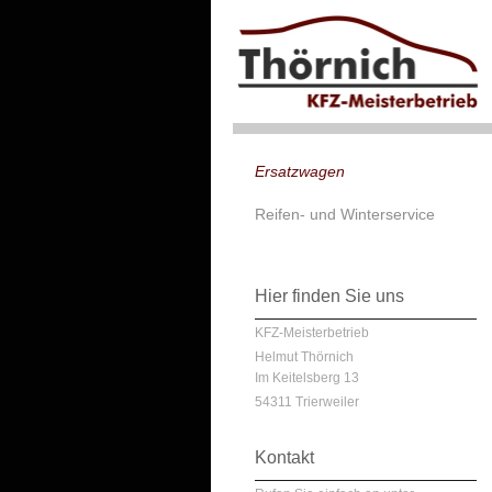
Ersatzwagen
Reifen- und Winterservice
Hier finden Sie uns
KFZ-Meisterbetrieb
Helmut Thörnich
Im Keitelsberg 13
54311 Trierweiler
Kontakt