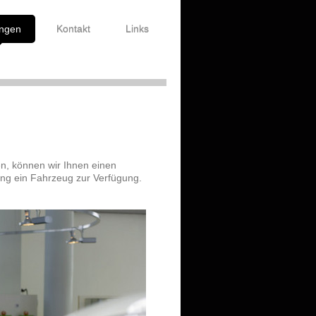
ungen
Kontakt
Links
en, können wir Ihnen einen
gung ein Fahrzeug zur Verfügung.